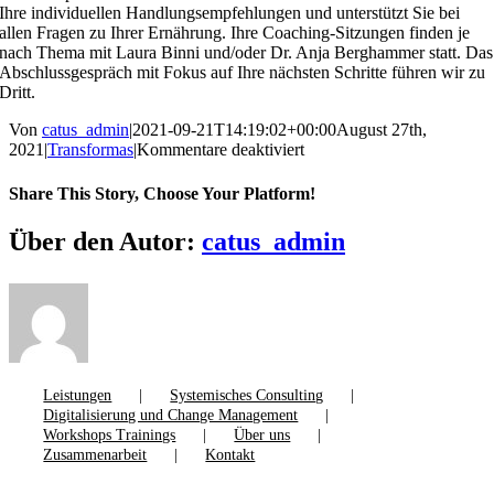
Ihre individuellen Handlungsempfehlungen und unterstützt Sie bei
allen Fragen zu Ihrer Ernährung. Ihre Coaching-Sitzungen finden je
nach Thema mit Laura Binni und/oder Dr. Anja Berghammer statt. Das
Abschlussgespräch mit Fokus auf Ihre nächsten Schritte führen wir zu
Dritt.
Von
catus_admin
|
2021-09-21T14:19:02+00:00
August 27th,
für
2021
|
Transformas
|
Kommentare deaktiviert
Wer
begleitet
Share This Story, Choose Your Platform!
mich
durch
Facebook
X
Reddit
LinkedIn
WhatsApp
Tumblr
Pinterest
Vk
Xing
E-
Über den Autor:
catus_admin
meinen
Mail
Transformas-
Prozess?
Leistungen
Systemisches Consulting
Digitalisierung und Change Management
Workshops Trainings
Über uns
Zusammenarbeit
Kontakt