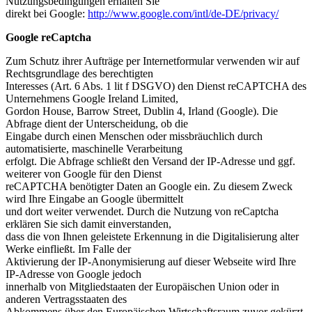
Nutzungsbedingungen erhalten Sie
direkt bei Google:
http://www.google.com/intl/de-DE/privacy/
Google reCaptcha
Zum Schutz ihrer Aufträge per Internetformular verwenden wir auf
Rechtsgrundlage des berechtigten
Interesses (Art. 6 Abs. 1 lit f DSGVO) den Dienst reCAPTCHA des
Unternehmens Google Ireland Limited,
Gordon House, Barrow Street, Dublin 4, Irland (Google). Die
Abfrage dient der Unterscheidung, ob die
Eingabe durch einen Menschen oder missbräuchlich durch
automatisierte, maschinelle Verarbeitung
erfolgt. Die Abfrage schließt den Versand der IP-Adresse und ggf.
weiterer von Google für den Dienst
reCAPTCHA benötigter Daten an Google ein. Zu diesem Zweck
wird Ihre Eingabe an Google übermittelt
und dort weiter verwendet. Durch die Nutzung von reCaptcha
erklären Sie sich damit einverstanden,
dass die von Ihnen geleistete Erkennung in die Digitalisierung alter
Werke einfließt. Im Falle der
Aktivierung der IP-Anonymisierung auf dieser Webseite wird Ihre
IP-Adresse von Google jedoch
innerhalb von Mitgliedstaaten der Europäischen Union oder in
anderen Vertragsstaaten des
Abkommens über den Europäischen Wirtschaftsraum zuvor gekürzt.