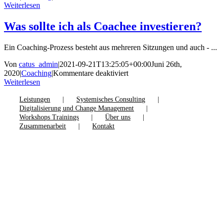
Weiterlesen
Was sollte ich als Coachee investieren?
Ein Coaching-Prozess besteht aus mehreren Sitzungen und auch - ...
Von
catus_admin
|
2021-09-21T13:25:05+00:00
Juni 26th,
für
2020
|
Coaching
|
Kommentare deaktiviert
Was
Weiterlesen
sollte
ich
Leistungen
Systemisches Consulting
als
Digitalisierung und Change Management
Coachee
Workshops Trainings
Über uns
investieren?
Zusammenarbeit
Kontakt