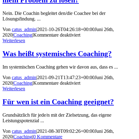
mein Problem zu lösen?
meinen
Transformas-
Prozess?
Nein. Die Coachin begleitet den/die Coachee bei der
Lösungsfindung. ...
Von
catus_admin
|
2021-10-26T04:26:18+00:00
Juni 26th,
für
2020
|
Coaching
|
Kommentare deaktiviert
Sagt
Weiterlesen
mir
die
Was heißt systemisches Coaching?
Coachin,
was
Im systemischen Coaching gehen wir davon aus, dass es ...
ich
tun
Von
catus_admin
|
2021-09-21T13:47:23+00:00
Juni 26th,
soll,
für
2020
|
Coaching
|
Kommentare deaktiviert
um
Was
Weiterlesen
mein
heißt
Problem
systemisches
Für wen ist ein Coaching geeignet?
zu
Coaching?
lösen?
Grundsätzlich für jede/n mit der Zielsetzung, das eigene
Leistungspotenzial ...
Von
catus_admin
|
2021-08-30T09:02:26+00:00
Juni 26th,
2020
|
Coaching
|
0 Kommentare