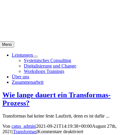
Skip
to
content
Menü
Leistungen
Systemisches Consulting
Digitalisierung und Change
Workshops Trainings
Über uns
Zusammenarbeit
Wie lange dauert ein Transformas-
Prozess?
Transformas hat keine feste Laufzeit, denn es ist dafür ...
Von
catus_admin
|
2021-09-21T14:19:38+00:00
August 27th,
für
2021
|
Transformas
|
Kommentare deaktiviert