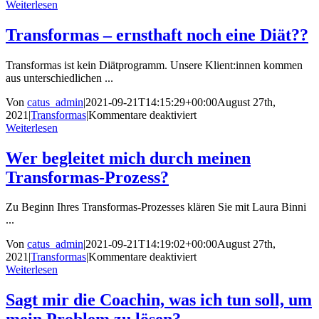
Wie
Weiterlesen
lange
dauert
Transformas – ernsthaft noch eine Diät??
ein
Transformas-
Transformas ist kein Diätprogramm. Unsere Klient:innen kommen
Prozess?
aus unterschiedlichen ...
Von
catus_admin
|
2021-09-21T14:15:29+00:00
August 27th,
für
2021
|
Transformas
|
Kommentare deaktiviert
Transformas
Weiterlesen
–
ernsthaft
Wer begleitet mich durch meinen
noch
Transformas-Prozess?
eine
Diät??
Zu Beginn Ihres Transformas-Prozesses klären Sie mit Laura Binni
...
Von
catus_admin
|
2021-09-21T14:19:02+00:00
August 27th,
für
2021
|
Transformas
|
Kommentare deaktiviert
Wer
Weiterlesen
begleitet
mich
Sagt mir die Coachin, was ich tun soll, um
durch